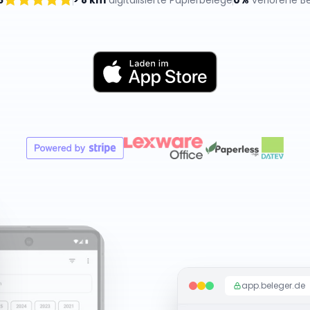
5
> 8 km
digitalisierte Papierbelege
0%
verlorene B
app.beleger.de