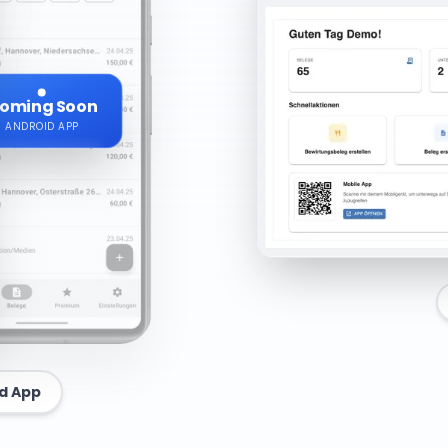
oming Soon
ANDROID APP
id App