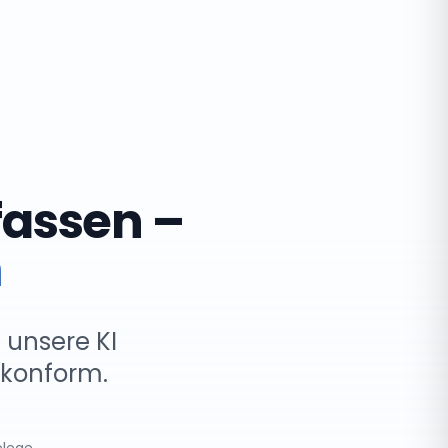
fassen –
n
 unsere KI
rkonform.