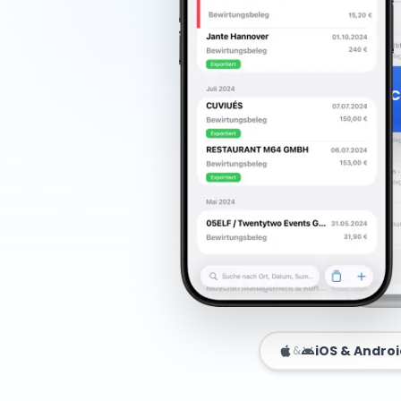
C
iOS & Andro
&